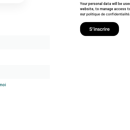
Your personal data will be us
website, to manage access to 
politique de confidentialité
our
S’inscrire
moi