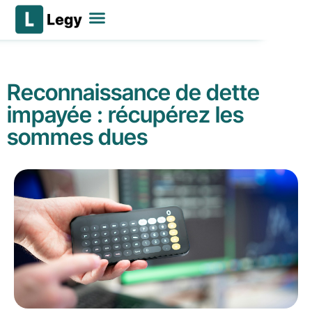
Déposer mon litige
Nos services
Se connecter
Reconnaissance de dette
impayée : récupérez les
sommes dues