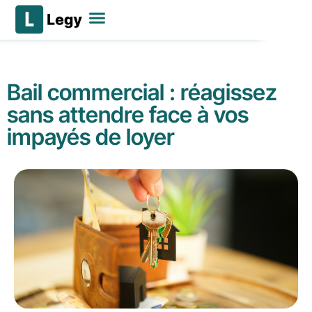
Déposer mon litige
Nos services
Se connecter
Bail commercial : réagissez
sans attendre face à vos
impayés de loyer