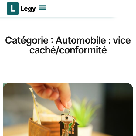
Déposer mon litige
Nos services
Se connecter
Catégorie : Automobile : vice
caché/conformité